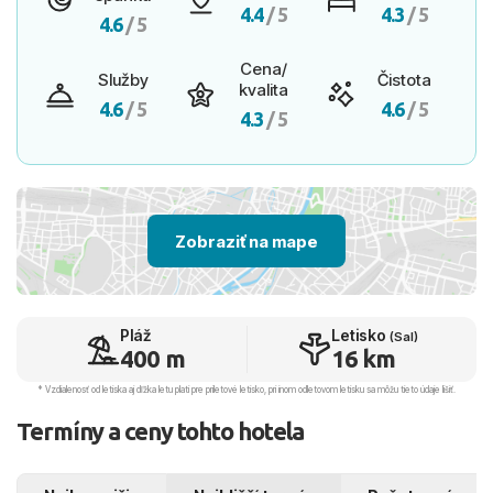
4.4
/ 5
4.3
/ 5
4.6
/ 5
Cena/
Služby
Čistota
kvalita
4.6
/ 5
4.6
/ 5
4.3
/ 5
Zobraziť na mape
Pláž
Letisko
(Sal)
400 m
16 km
* Vzdialenosť od letiska aj dľžka letu platí pre príletové letisko, pri inom odletovom letisku sa môžu tieto údaje líšiť.
Termíny a ceny tohto hotela