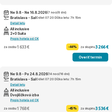
Ne 9.8 - Ne 16.8.2026
(7 nocí/8 dní)
Bratislava - Sal
Odlet 07:20 Dĺžka letu: 7h 15m
Detail letu
All inclusive
2+0 Suita
Popis hotela od CK
1 633 €
3 266 €
-44%
za osobu
za skupinu
Overiť termín
Ne 9.8 - Po 24.8.2026
(14 nocí/16 dní)
Bratislava - Sal
Odlet 07:20 Dĺžka letu: 7h 15m
Detail letu
All inclusive
Dvojlôžková izba
Popis hotela od CK
1 768 €
3 536 €
-45%
za osobu
za skupinu