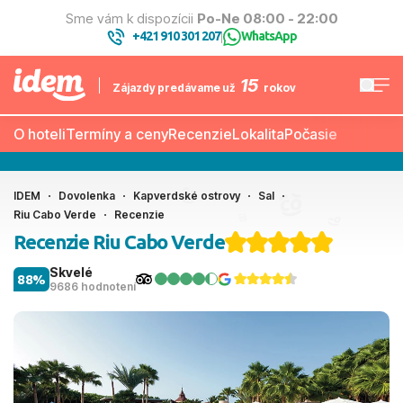
Sme vám k dispozícii
Po-Ne 08:00 - 22:00
+421 910 301 207
WhatsApp
|
15
Zájazdy predávame už
rokov
O hoteli
Termíny a ceny
Recenzie
Lokalita
Počasie
IDEM
Dovolenka
Kapverdské ostrovy
Sal
Riu Cabo Verde
Recenzie
Recenzie Riu Cabo Verde
Skvelé
88%
9686 hodnotení