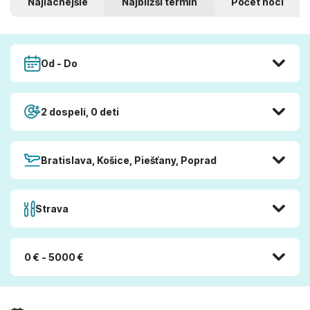
Najlacnejšie
Najbližší termín
Počet nocí
Od - Do
2 dospelí, 0 deti
Bratislava, Košice, Piešťany, Poprad
Strava
0 € - 5000 €