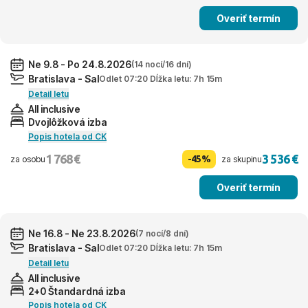
Overiť termín
Ne 9.8 - Po 24.8.2026
(14 nocí/16 dní)
Bratislava - Sal
Odlet 07:20 Dĺžka letu: 7h 15m
Detail letu
All inclusive
Dvojlôžková izba
Popis hotela od CK
1 768 €
3 536 €
-45%
za osobu
za skupinu
Overiť termín
Ne 16.8 - Ne 23.8.2026
(7 nocí/8 dní)
Bratislava - Sal
Odlet 07:20 Dĺžka letu: 7h 15m
Detail letu
All inclusive
2+0 Štandardná izba
Popis hotela od CK