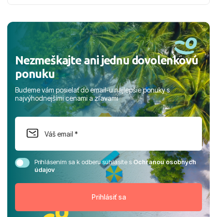
nabudúce! Ďakujeme za skvelé spomienky. ​S pozdravom
a prianím mnohých ďalších spokojných klientov, Juraj s
rodinou.
Nezmeškajte ani jednu dovolenkovú
ponuku
Budeme vám posielať do email-u najlepšie ponuky s
najvýhodnejšími cenami a zľavami
Prihlásením sa k odberu súhlasíte s
Ochranou osobných
údajov