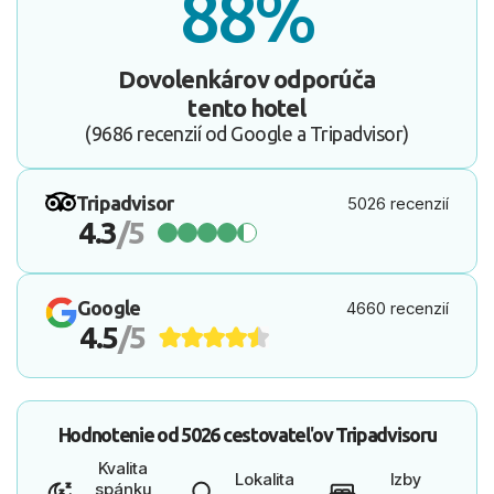
88%
Dovolenkárov odporúča
tento hotel
(9686 recenzií od Google a Tripadvisor)
Tripadvisor
5026 recenzií
4.3
/5
Google
4660 recenzií
4.5
/5
Hodnotenie od
5026 cestovateľov
Tripadvisoru
Kvalita
Lokalita
Izby
spánku