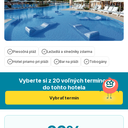
Piesočná pláž
Ležadlá a slnečníky zdarma
Hotel priamo pri pláži
Bar na pláži
Tobogány
Vyberte si z 20 voľných termínov
do tohto hotela
Vybrať termín