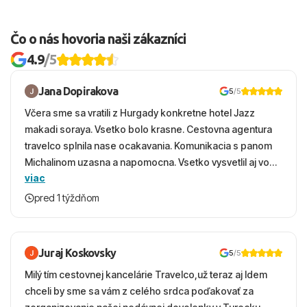
Čo o nás hovoria naši zákazníci
4.9
/5
Jana Dopirakova
5
/5
Včera sme sa vratili z Hurgady konkretne hotel Jazz
makadi soraya. Vsetko bolo krasne. Cestovna agentura
travelco splnila nase ocakavania. Komunikacia s panom
Michalinom uzasna a napomocna. Vsetko vysvetlil aj vo
viac
vecernych hodinach zaco sa ospravedlnujem. Hotel
krasny, cisty. Sluzby top. Strava, prostredie, more,
pred 1 týždňom
snorchlovanie. Dakujeme velmi pekne S pozdravom
Juraj Koskovsky
5
/5
Milý tím cestovnej kancelárie Travelco,už teraz aj Idem
chceli by sme sa vám z celého srdca poďakovať za