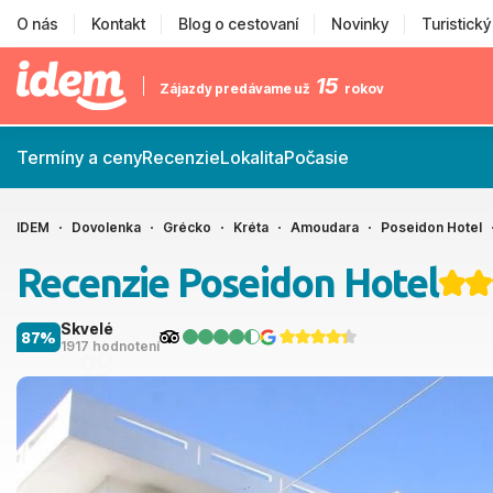
O nás
Kontakt
Blog o cestovaní
Novinky
Turistick
15
Zájazdy predávame už
rokov
Termíny a ceny
Recenzie
Lokalita
Počasie
IDEM
Dovolenka
Grécko
Kréta
Amoudara
Poseidon Hotel
Recenzie Poseidon Hotel
Skvelé
87%
1917 hodnotení