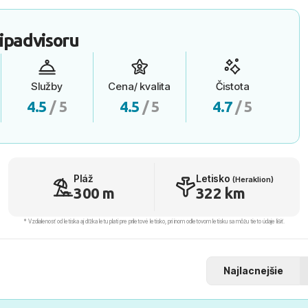
ipadvisoru
Služby
Cena/ kvalita
Čistota
4.5
/ 5
4.5
/ 5
4.7
/ 5
Pláž
Letisko
(Heraklion)
300 m
322 km
* Vzdialenosť od letiska aj dľžka letu platí pre príletové letisko, pri inom odletovom letisku sa môžu tieto údaje líšiť.
Najlacnejšie