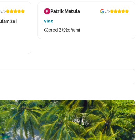
Patrik Matula
5
/5
5
/5
viac
úfam že i
pred 2 týždňami