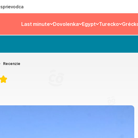
ý sprievodca
Last minute
Dovolenka
Egypt
Turecko
Gréck
Recenzie