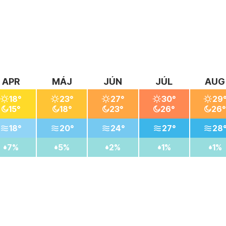
APR
MÁJ
JÚN
JÚL
AUG
18°
23°
27°
30°
29
15°
18°
23°
26°
26°
18°
20°
24°
27°
28
7%
5%
2%
1%
1%