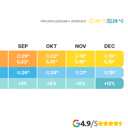
29 °C
28 °C
Aktuálne počasie v destinácii
SEP
OKT
NOV
DEC
°
26°
22°
19°
16°
23°
19°
16°
13°
°
26°
24°
21°
19°
3%
6%
9%
12%
4.9
/5