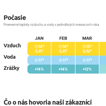
Počasie
Priemerné teploty vzduchu a vody v jednotlivých mesiacoch roka
JAN
FEB
MAR
Vzduch
14°
14°
15°
11°
11°
12°
Voda
17°
17°
17°
Zrážky
14%
14%
12%
Čo o nás hovoria naši zákazníci