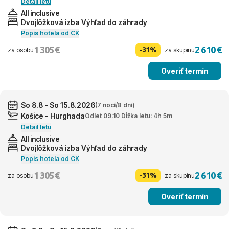
Detail letu
All inclusive
Dvojlôžková izba Výhľad do záhrady
Popis hotela od CK
1 305 €
2 610 €
-31%
za osobu
za skupinu
Overiť termín
So 8.8 - So 15.8.2026
(7 nocí/8 dní)
Košice - Hurghada
Odlet 09:10 Dĺžka letu: 4h 5m
Detail letu
All inclusive
Dvojlôžková izba Výhľad do záhrady
Popis hotela od CK
1 305 €
2 610 €
-31%
za osobu
za skupinu
Overiť termín