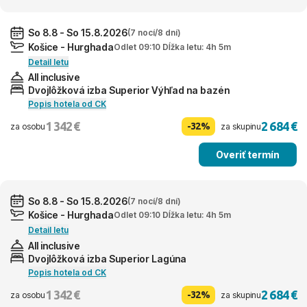
So 8.8 - So 15.8.2026
(7 nocí/8 dní)
Košice - Hurghada
Odlet 09:10 Dĺžka letu: 4h 5m
Detail letu
All inclusive
Dvojlôžková izba Superior Výhľad na bazén
Popis hotela od CK
1 342 €
2 684 €
-32%
za osobu
za skupinu
Overiť termín
So 8.8 - So 15.8.2026
(7 nocí/8 dní)
Košice - Hurghada
Odlet 09:10 Dĺžka letu: 4h 5m
Detail letu
All inclusive
Dvojlôžková izba Superior Lagúna
Popis hotela od CK
1 342 €
2 684 €
-32%
za osobu
za skupinu