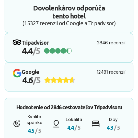
Dovolenkárov odporúča
tento hotel
(15327 recenzií od Google a Tripadvisor)
Tripadvisor
2846 recenzií
4.4
/5
Google
12481 recenzií
4.6
/5
Hodnotenie od
2846 cestovateľov
Tripadvisoru
Kvalita
Lokalita
Izby
spánku
4.4
/ 5
4.3
/ 5
4.5
/ 5