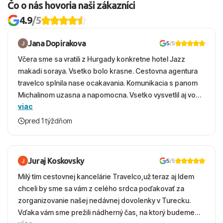
Čo o nás hovoria naši zákazníci
4.9
/5
Jana Dopirakova
5
/5
Včera sme sa vratili z Hurgady konkretne hotel Jazz
makadi soraya. Vsetko bolo krasne. Cestovna agentura
travelco splnila nase ocakavania. Komunikacia s panom
Michalinom uzasna a napomocna. Vsetko vysvetlil aj vo
viac
vecernych hodinach zaco sa ospravedlnujem. Hotel
krasny, cisty. Sluzby top. Strava, prostredie, more,
pred 1 týždňom
snorchlovanie. Dakujeme velmi pekne S pozdravom
Juraj Koskovsky
5
/5
Milý tím cestovnej kancelárie Travelco,už teraz aj Idem
chceli by sme sa vám z celého srdca poďakovať za
zorganizovanie našej nedávnej dovolenky v Turecku.
Vďaka vám sme prežili nádherný čas, na ktorý budeme