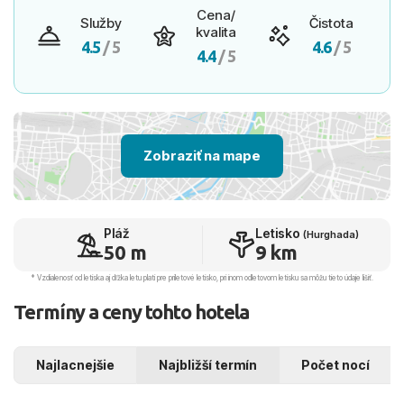
Cena/
Služby
Čistota
kvalita
4.5
/ 5
4.6
/ 5
4.4
/ 5
Zobraziť na mape
Pláž
Letisko
(Hurghada)
50 m
9 km
* Vzdialenosť od letiska aj dľžka letu platí pre príletové letisko, pri inom odletovom letisku sa môžu tieto údaje líšiť.
Termíny a ceny tohto hotela
Najlacnejšie
Najbližší termín
Počet nocí