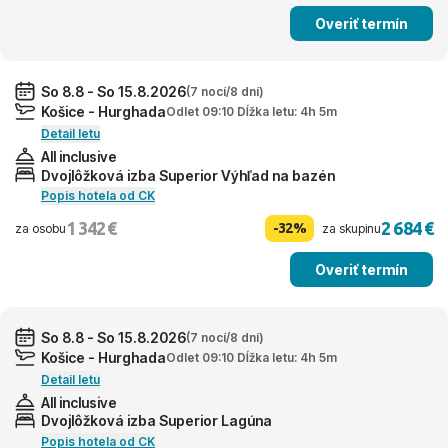
Overiť termín
So 8.8 - So 15.8.2026
(7 nocí/8 dní)
Košice - Hurghada
Odlet 09:10 Dĺžka letu: 4h 5m
Detail letu
All inclusive
Dvojlôžková izba Superior Výhľad na bazén
Popis hotela od CK
1 342 €
2 684 €
-32%
za osobu
za skupinu
Overiť termín
So 8.8 - So 15.8.2026
(7 nocí/8 dní)
Košice - Hurghada
Odlet 09:10 Dĺžka letu: 4h 5m
Detail letu
All inclusive
Dvojlôžková izba Superior Lagúna
Popis hotela od CK