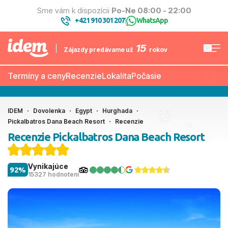
Sme vám k dispozícii
Po-Ne 08:00 - 22:00
+421 910 301 207
WhatsApp
|
15
Zájazdy predávame už
rokov
Termíny a ceny
Recenzie
Lokalita
Počasie
IDEM
Dovolenka
Egypt
Hurghada
Pickalbatros Dana Beach Resort
Recenzie
Recenzie Pickalbatros Dana Beach Resort
Vynikajúce
92%
15327 hodnotení