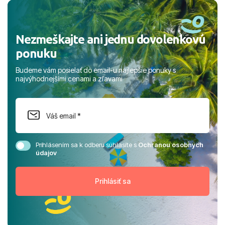
rodinou.
Nezmeškajte ani jednu dovolenkovú
ponuku
Budeme vám posielať do email-u najlepšie ponuky s
najvýhodnejšími cenami a zľavami
Prihlásením sa k odberu súhlasíte s
Ochranou osobných
údajov