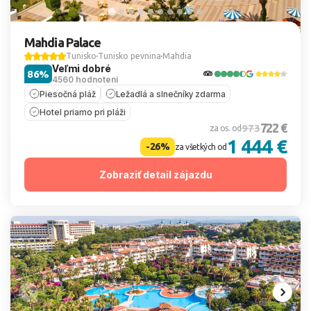
Mahdia Palace
Tunisko
Tunisko pevnina
Mahdia
Veľmi dobré
86%
4560 hodnotení
Piesočná pláž
Ležadlá a slnečníky zdarma
Hotel priamo pri pláži
722 €
973
za os. od
1 444 €
-26%
za všetkých od
Zobraziť detail zájazdu