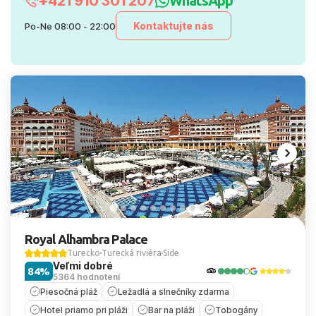
+421 910 301 207
WhatsApp
Kontaktujte nás
Po-Ne 08:00 - 22:00
Royal Alhambra Palace
Turecko
Turecká riviéra
Side
Veľmi dobré
84%
5364 hodnotení
Piesočná pláž
Ležadlá a slnečníky zdarma
Hotel priamo pri pláži
Bar na pláži
Tobogány