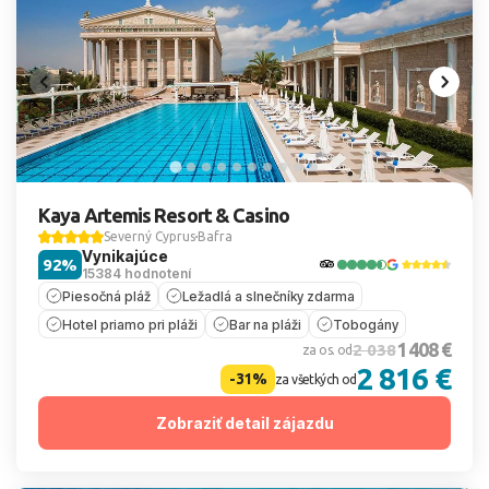
Kaya Artemis Resort & Casino
Severný Cyprus
Bafra
Vynikajúce
92%
15384 hodnotení
Piesočná pláž
Ležadlá a slnečníky zdarma
Hotel priamo pri pláži
Bar na pláži
Tobogány
1 408 €
2 038
za os. od
2 816 €
-31%
za všetkých od
Zobraziť detail zájazdu