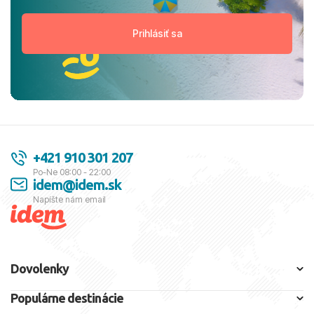
+421 910 301 207
Po-Ne 08:00 - 22:00
idem@idem.sk
Napíšte nám email
Dovolenky
Populárne destinácie