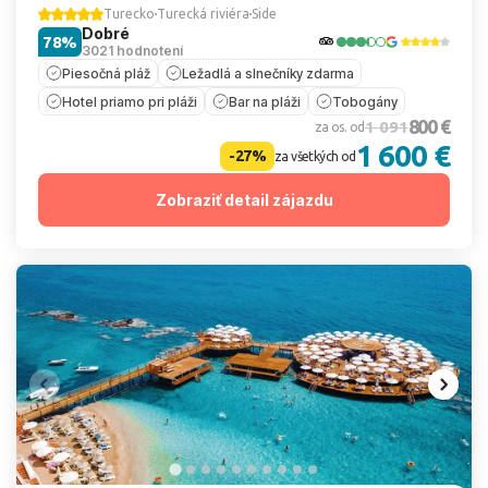
Turecko
Turecká riviéra
Side
Dobré
78%
3021 hodnotení
Piesočná pláž
Ležadlá a slnečníky zdarma
Hotel priamo pri pláži
Bar na pláži
Tobogány
800 €
1 091
za os. od
1 600 €
-27%
za všetkých od
Zobraziť detail zájazdu