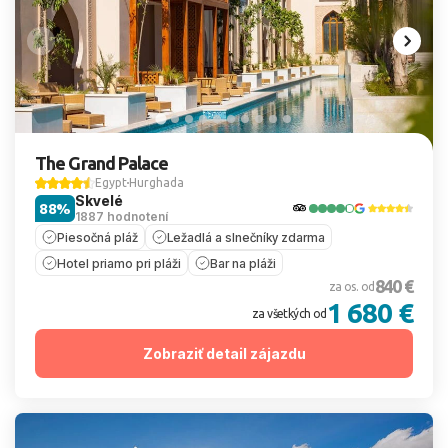
The Grand Palace
Egypt
Hurghada
Skvelé
88%
1887 hodnotení
Piesočná pláž
Ležadlá a slnečníky zdarma
Hotel priamo pri pláži
Bar na pláži
840 €
za os. od
1 680 €
za všetkých od
Zobraziť detail zájazdu