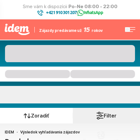
Sme vám k dispozícii
Po-Ne 08:00 - 22:00
+421 910 301 207
WhatsApp
|
15
Zájazdy predávame už
rokov
Kam to bude
Kedy cestujete?
Zoradiť
Filter
IDEM
Výsledok vyhľadávania zájazdov
Bratislava, Košice, Piešťany, Poprad