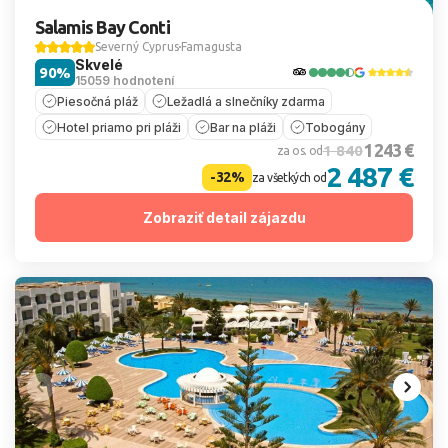
Salamis Bay Conti
Severný Cyprus
Famagusta
Skvelé
90%
15059 hodnotení
Piesočná pláž
Ležadlá a slnečníky zdarma
Hotel priamo pri pláži
Bar na pláži
Tobogány
1 243 €
1 840
za os. od
2 487 €
-32%
za všetkých od
Zobraziť detail zájazdu