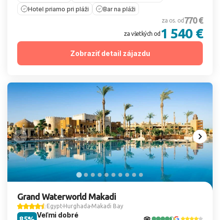
Hotel priamo pri pláži
Bar na pláži
770 €
za os. od
1 540 €
za všetkých od
Zobraziť detail zájazdu
Grand Waterworld Makadi
Egypt
Hurghada
Makadi Bay
Veľmi dobré
85%