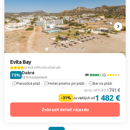
Evita Bay
Grécko
Rhodos
Faliraki
Dobré
75%
1211 hodnotení
Piesočná pláž
Hotel priamo pri pláži
Bar na pláži
741 €
1 073
za os. od
1 482 €
-31%
za všetkých od
Zobraziť detail zájazdu