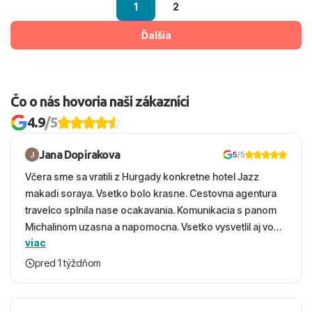
1
2
Ďalšia
Čo o nás hovoria naši zákazníci
4.9
/5
Jana Dopirakova
5
/5
Včera sme sa vratili z Hurgady konkretne hotel Jazz
makadi soraya. Vsetko bolo krasne. Cestovna agentura
travelco splnila nase ocakavania. Komunikacia s panom
Michalinom uzasna a napomocna. Vsetko vysvetlil aj vo
viac
vecernych hodinach zaco sa ospravedlnujem. Hotel
krasny, cisty. Sluzby top. Strava, prostredie, more,
pred 1 týždňom
snorchlovanie. Dakujeme velmi pekne S pozdravom