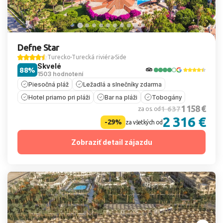
Defne Star
Turecko
Turecká riviéra
Side
Skvelé
88%
1503 hodnotení
Piesočná pláž
Ležadlá a slnečníky zdarma
Hotel priamo pri pláži
Bar na pláži
Tobogány
1 158 €
1 637
za os. od
2 316 €
-29%
za všetkých od
Zobraziť detail zájazdu