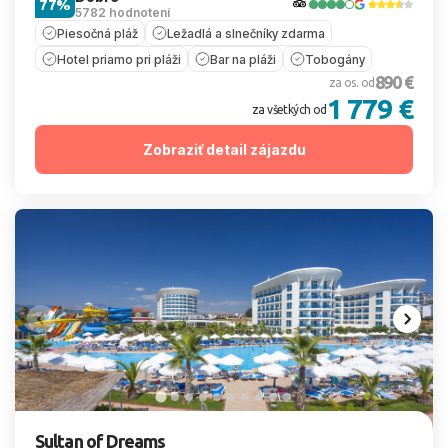
77%
5782 hodnotení
Piesočná pláž
Ležadlá a slnečníky zdarma
Hotel priamo pri pláži
Bar na pláži
Tobogány
890 €
za os. od
1 779 €
za všetkých od
Zobraziť detail zájazdu
Sultan of Dreams