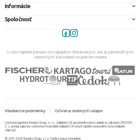
Informácie
Spoločnosť
U nás nájdete ponuku od najlepších Slovenských, ale aj zahraničných
cestovných kancelárií na jednom mieste
Všeobecné podmienky
|
Ochrana osobných údajov
Cestovná agentúra Travelco Group, s. r. o., (ďalej len CA) sprostredkováva v súlade so zákonom 281/2001
Z. z. predaj zájazdov cestovných kancelárii (ďalej len CK) a iných služieb cestovného ruchu (ďalej len
zájazdy).
© 2011-2026 Travelco Group, s. r. o. Všetky práva vyhradené.