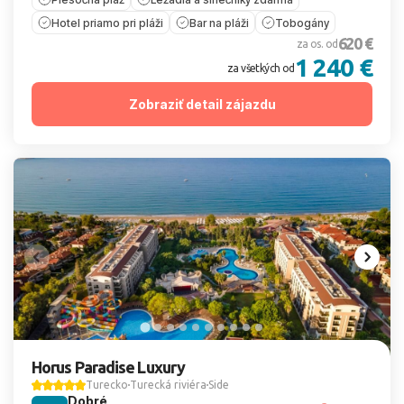
Hotel priamo pri pláži
Bar na pláži
Tobogány
620 €
za os. od
1 240 €
za všetkých od
Zobraziť detail zájazdu
Horus Paradise Luxury
Turecko
Turecká riviéra
Side
Dobré