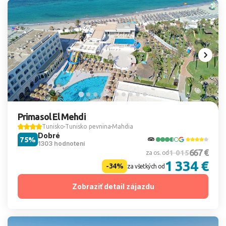
Primasol El Mehdi
Tunisko
Tunisko pevnina
Mahdia
Dobré
75%
1303 hodnotení
667 €
1 015
za os. od
1 334 €
-34%
za všetkých od
Zobraziť detail zájazdu