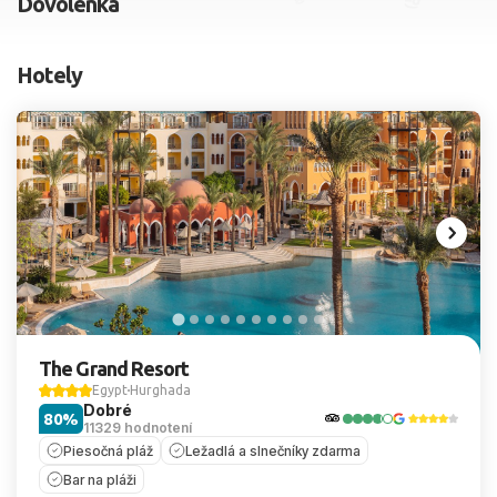
Dovolenka
2 dospelí, 0 deti
Hotely
Skyť
The Grand Resort
Egypt
Hurghada
Dobré
80%
11329 hodnotení
Piesočná pláž
Ležadlá a slnečníky zdarma
Bar na pláži