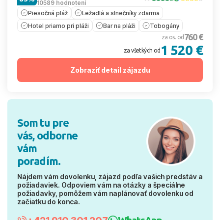
10589 hodnotení
Piesočná pláž
Ležadlá a slnečníky zdarma
Hotel priamo pri pláži
Bar na pláži
Tobogány
760 €
za os. od
1 520 €
za všetkých od
Zobraziť detail zájazdu
Som tu pre
vás, odborne
vám
poradím.
Nájdem vám dovolenku, zájazd podľa vašich predstáv a
požiadaviek. Odpoviem vám na otázky a špeciálne
požiadavky, pomôžem vám naplánovať dovolenku od
začiatku do konca.