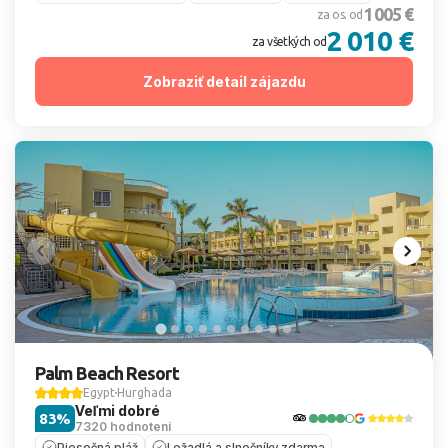
1 005 €
za os. od
2 010 €
za všetkých od
Zobraziť detail zájazdu
Palm Beach Resort
Egypt
Hurghada
Veľmi dobré
83%
7320 hodnotení
Piesočná pláž
Ležadlá a slnečníky zdarma