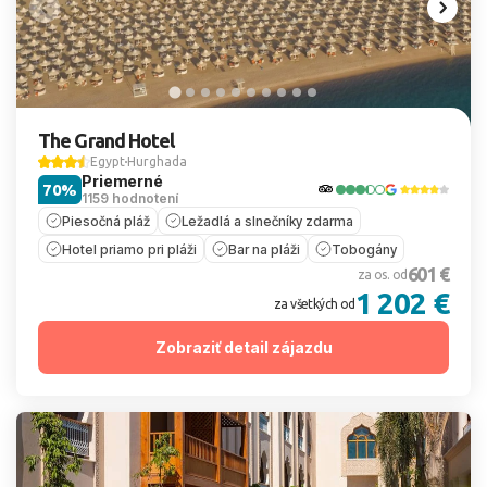
The Grand Hotel
Egypt
Hurghada
Priemerné
70%
1159 hodnotení
Piesočná pláž
Ležadlá a slnečníky zdarma
Hotel priamo pri pláži
Bar na pláži
Tobogány
601 €
za os. od
1 202 €
za všetkých od
Zobraziť detail zájazdu