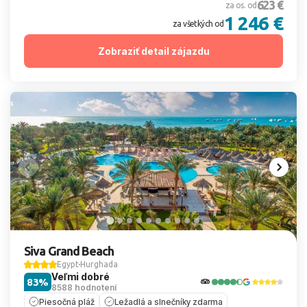
623 €
za os. od
1 246 €
za všetkých od
Zobraziť detail zájazdu
Siva Grand Beach
Egypt
Hurghada
Veľmi dobré
83%
8588 hodnotení
Piesočná pláž
Ležadlá a slnečníky zdarma